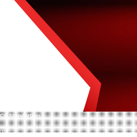
CE Standartları
Avrupa Standarlarında
üretim