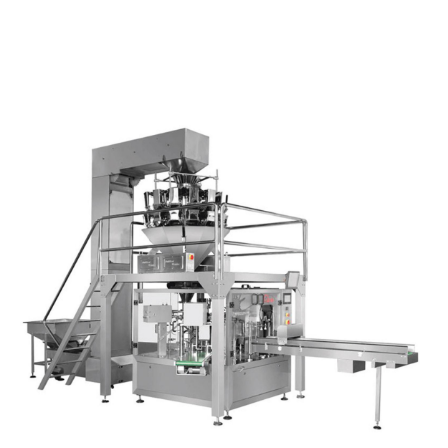
30
Dikey Paketleme Makineleri
TAM OTOMAT
yıl