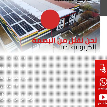
+90 212 501 47 70
info@seyhanambalaj.com
TR
EN
DE
FR
RS
AR
ambalaj.com
Iso 9001-2001
الإنتاج بالمعايير الأوروبية
معايير CE
مراقبة الجودة في كل
مرحلة من مراحل الإنتاج