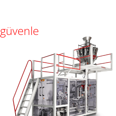
CE Standartları
Üretimin her safhasında
kontrol kalite
güvenle
Yüksek Kalite
30
Dikey Paketleme Makineleri