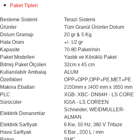
Paket Tipleri
Besleme Sistemi
Terazi Sistemi
Ürünler
Tüm Granül Ürünler Dolum
Dolum Gramajı
20 gr & 5 Kg
Hata Oranı
+/- 1/2 gr
Kapasite
70-80 Paket/min
Paket Modelleri
Yastık ve Körüklü Paket
Bitmiş Paket Ölçüleri
32cm x 45 cm
Kullanılabilr Ambalaj
ALUM
Özellikleri
OPP+OPP,OPP+PE,MET+PE
Makina Ebatları
2150mm x 1400 mm x 1650 mm
PLC
XGB- XBC- DN64H - LS CORE
Sürücüler
IG5A - LS COREEN
Schneider, WEIDMULLER-
Elektirik Donanımlar
ALMAN
Elektirik Sarfiyatı
6 Kw, 50 Hz, 380 V Trifaze
Hava Sarfiyatı
6 Bar , 200 L / min
Piston
SMC