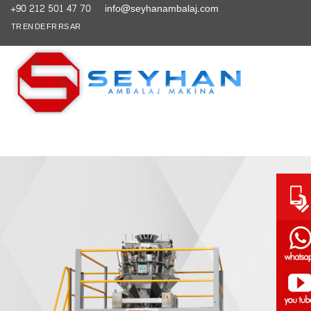
+90 212 501 47 70
info@seyhanambalaj.com
TR
EN
DE
FR
RS
AR