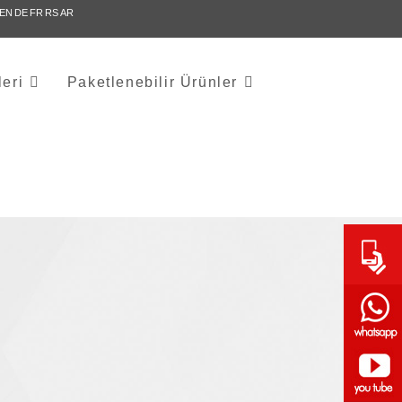
EN
DE
FR
RS
AR
eri
Paketlenebilir Ürünler