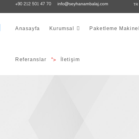
+90 212 501 47 70
info@seyhanambalaj.com
TR
Anasayfa
Kurumsal
Paketleme Makinel
Referanslar
">
İletişim