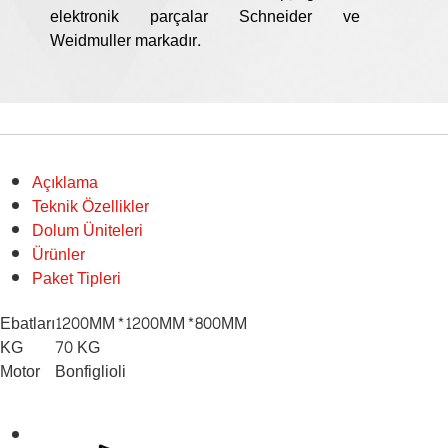
elektronik parçalar Schneider ve
Weidmuller markadır.
Açıklama
Teknik Özellikler
Dolum Üniteleri
Ürünler
Paket Tipleri
Ebatları
1200MM*1200MM*800MM
KG
70 KG
Motor
Bonfiglioli